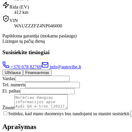
Rida (EV)
412 km
VIN
WAUZZZFZ4NP046000
Papildoma garantija (mokama paslauga)
Lizingas tą pačią dieną
Susisiekite tiesiogiai
+370 678 82769
info@autovibe.lt
Užklausa
Finansavimas
Vardas
Tel. numeris
El. paštas
Žinutė
Sutinku, kad mano duomenys bus naudojami su manim susisiekti.
Aprašymas