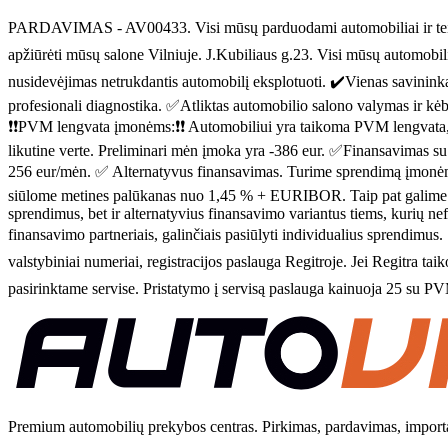
PARDAVIMAS - AV00433. Visi mūsų parduodami automobiliai ir teiki
apžiūrėti mūsų salone Vilniuje. J.Kubiliaus g.23. Visi mūsų automobil
nusidevėjimas netrukdantis automobilį eksplotuoti. ✔️Vienas savininkas
profesionali diagnostika. ✅Atliktas automobilio salono valymas ir 
❗❗PVM lengvata įmonėms:❗❗ Automobiliui yra taikoma PVM lengvata,
likutine verte. Preliminari mėn įmoka yra -386 eur. ✅Finansavimas s
256 eur/mėn. ✅ Alternatyvus finansavimas. Turime sprendimą įmonėms
siūlome metines palūkanas nuo 1,45 % + EURIBOR. Taip pat galime įtrau
sprendimus, bet ir alternatyvius finansavimo variantus tiems, kurių nef
finansavimo partneriais, galinčiais pasiūlyti individualius sprendimus
valstybiniai numeriai, registracijos paslauga Regitroje. Jei Regitra taik
pasirinktame servise. Pristatymo į servisą paslauga kainuoja 25 su P
Premium automobilių prekybos centras. Pirkimas, pardavimas, import