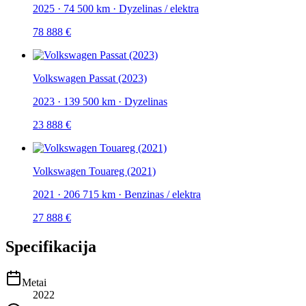
2025
·
74 500 km
·
Dyzelinas / elektra
78 888 €
Volkswagen Passat (2023)
2023
·
139 500 km
·
Dyzelinas
23 888 €
Volkswagen Touareg (2021)
2021
·
206 715 km
·
Benzinas / elektra
27 888 €
Specifikacija
Metai
2022