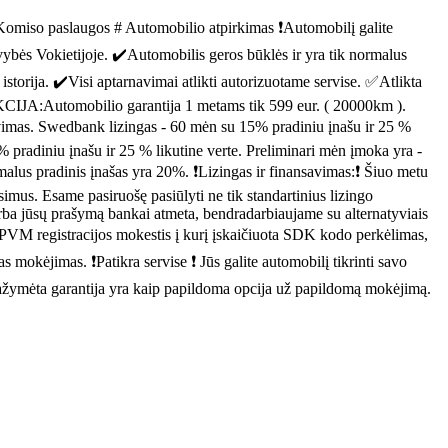
miso paslaugos # Automobilio atpirkimas ❗Automobilį galite
vybės Vokietijoje. ✔️Automobilis geros būklės ir yra tik normalus
storija. ✔️Visi aptarnavimai atlikti autorizuotame servise. ✅Atlikta
KCIJA:Automobilio garantija 1 metams tik 599 eur. ( 20000km ).
as. Swedbank lizingas - 60 mėn su 15% pradiniu įnašu ir 25 %
radiniu įnašu ir 25 % likutine verte. Preliminari mėn įmoka yra -
us pradinis įnašas yra 20%. ❗Lizingas ir finansavimas:❗ Šiuo metu
mus. Esame pasiruošę pasiūlyti ne tik standartinius lizingo
ą arba jūsų prašymą bankai atmeta, bendradarbiaujame su alternatyviais
su PVM registracijos mokestis į kurį įskaičiuota SDK kodo perkėlimas,
mas mokėjimas. ❗Patikra servise ❗ Jūs galite automobilį tikrinti savo
pažymėta garantija yra kaip papildoma opcija už papildomą mokėjimą.