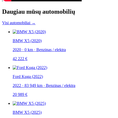
Daugiau mūsų automobilių
Visi automobiliai →
BMW X5 (2020)
2020
·
0 km
·
Benzinas / elektra
42 222 €
Ford Kuga (2022)
2022
·
83 949 km
·
Benzinas / elektra
20 989 €
BMW X5 (2025)