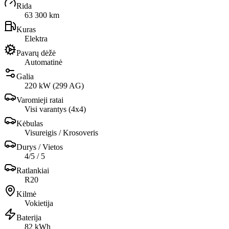
Rida
63 300 km
Kuras
Elektra
Pavarų dėžė
Automatinė
Galia
220 kW (299 AG)
Varomieji ratai
Visi varantys (4х4)
Kėbulas
Visureigis / Krosoveris
Durys / Vietos
4/5 / 5
Ratlankiai
R20
Kilmė
Vokietija
Baterija
82 kWh