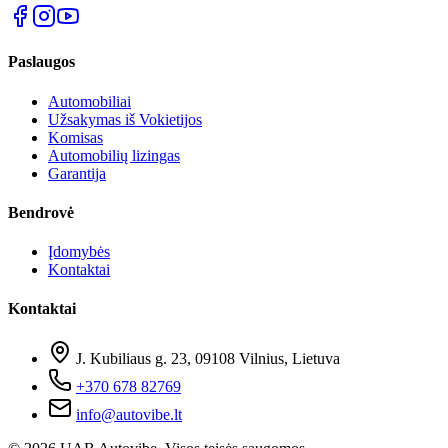
Paslaugos
Automobiliai
Užsakymas iš Vokietijos
Komisas
Automobilių lizingas
Garantija
Bendrovė
Įdomybės
Kontaktai
Kontaktai
J. Kubiliaus g. 23, 09108 Vilnius, Lietuva
+370 678 82769
info@autovibe.lt