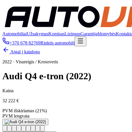
Automobiliai
Užsakymas
Komisas
Lizingas
Garantija
Įdomybės
Kontakt
+370 678 82769
Rinktis automobilį
Atgal į katalogą
2022
·
Visureigis / Krosoveris
Audi Q4 e-tron (2022)
Kaina
32 222 €
PVM išskiriamas (21%)
PVM lengvata