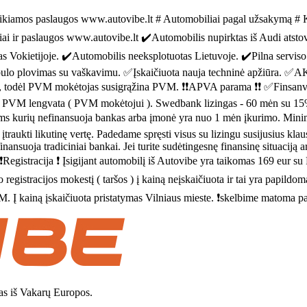
amos paslaugos www.autovibe.lt # Automobiliai pagal užsakymą # Ko
iai ir paslaugos www.autovibe.lt ✔️Automobilis nupirktas iš Audi atsto
 Vokietijoje. ✔️Automobilis neeksplotuotas Lietuvoje. ✔️Pilna serviso i
kėbulo plovimas su vaškavimu. ✅Įskaičiuota nauja techninė apžiūra. ✅A
 todėl PVM mokėtojas susigrąžina PVM. ❗❗APVA parama ❗❗ ✅Finsanvim
u PVM lengvata ( PVM mokėtojui ). Swedbank lizingas - 60 mėn su 15% p
 kurių nefinansuoja bankas arba įmonė yra nuo 1 mėn įkurimo. Minimal
kti likutinę vertę. Padedame spręsti visus su lizingu susijusius klausi
inansuoja tradiciniai bankai. Jei turite sudėtingesnę finansinę situacij
. ❗Registracija ❗ Įsigijant automobilį iš Autovibe yra taikomas 169 eur 
o registracijos mokestį ( taršos ) į kainą neįskaičiuota ir tai yra papildo
VM. Į kainą įskaičiuota pristatymas Vilniaus mieste. ❗skelbime matoma 
as iš Vakarų Europos.