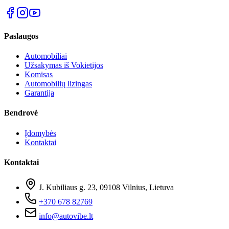
Paslaugos
Automobiliai
Užsakymas iš Vokietijos
Komisas
Automobilių lizingas
Garantija
Bendrovė
Įdomybės
Kontaktai
Kontaktai
J. Kubiliaus g. 23, 09108 Vilnius, Lietuva
+370 678 82769
info@autovibe.lt