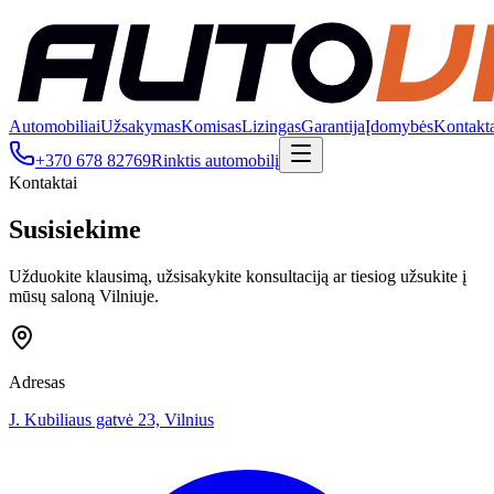
Automobiliai
Užsakymas
Komisas
Lizingas
Garantija
Įdomybės
Kontakt
+370 678 82769
Rinktis automobilį
Kontaktai
Susisiekime
Užduokite klausimą, užsisakykite konsultaciją ar tiesiog užsukite į
mūsų saloną Vilniuje.
Adresas
J. Kubiliaus gatvė 23, Vilnius