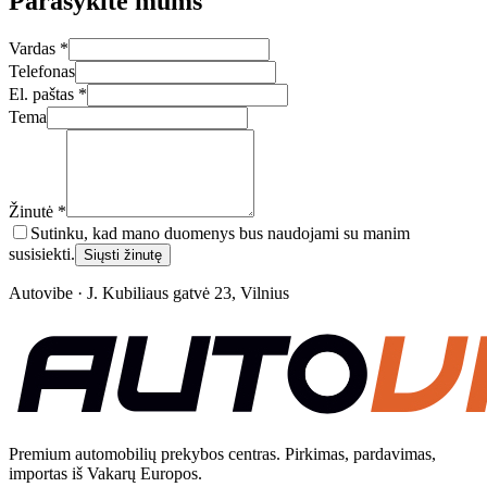
Parašykite mums
Vardas *
Telefonas
El. paštas *
Tema
Žinutė *
Sutinku, kad mano duomenys bus naudojami su manim
susisiekti.
Siųsti žinutę
Autovibe · J. Kubiliaus gatvė 23, Vilnius
Premium automobilių prekybos centras. Pirkimas, pardavimas,
importas iš Vakarų Europos.