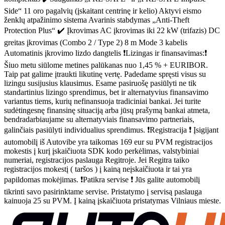
Side“ 11 oro pagalvių (įskaitant centrinę ir kelio) Aktyvi eismo
ženklų atpažinimo sistema Avarinis stabdymas „Anti-Theft
Protection Plus“ ✔️ Įkrovimas AC įkrovimas iki 22 kW (trifazis) DC
greitas įkrovimas (Combo 2 / Type 2) 8 m Mode 3 kabelis
Automatinis įkrovimo lizdo dangtelis ❗Lizingas ir finansavimas:❗
Šiuo metu siūlome metines palūkanas nuo 1,45 % + EURIBOR.
Taip pat galime įtraukti likutinę vertę. Padedame spręsti visus su
lizingu susijusius klausimus. Esame pasiruošę pasiūlyti ne tik
standartinius lizingo sprendimus, bet ir alternatyvius finansavimo
variantus tiems, kurių nefinansuoja tradiciniai bankai. Jei turite
sudėtingesnę finansinę situaciją arba jūsų prašymą bankai atmeta,
bendradarbiaujame su alternatyviais finansavimo partneriais,
galinčiais pasiūlyti individualius sprendimus. ❗Registracija ❗ Įsigijant
automobilį iš Autovibe yra taikomas 169 eur su PVM registracijos
mokestis į kurį įskaičiuota SDK kodo perkėlimas, valstybiniai
numeriai, registracijos paslauga Regitroje. Jei Regitra taiko
registracijos mokestį ( taršos ) į kainą neįskaičiuota ir tai yra
papildomas mokėjimas. ❗Patikra servise ❗ Jūs galite automobilį
tikrinti savo pasirinktame servise. Pristatymo į servisą paslauga
kainuoja 25 su PVM. Į kainą įskaičiuota pristatymas Vilniaus mieste.