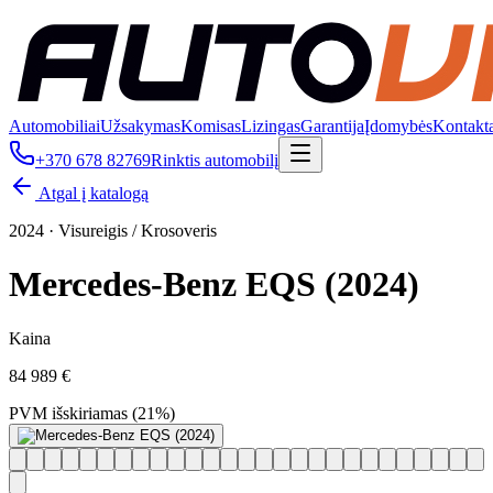
Automobiliai
Užsakymas
Komisas
Lizingas
Garantija
Įdomybės
Kontakt
+370 678 82769
Rinktis automobilį
Atgal į katalogą
2024
·
Visureigis / Krosoveris
Mercedes-Benz EQS (2024)
Kaina
84 989 €
PVM išskiriamas (21%)