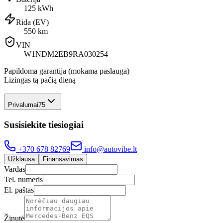
125 kWh
Rida (EV)
550 km
VIN
W1NDM2EB9RA030254
Papildoma garantija (mokama paslauga)
Lizingas tą pačią dieną
Privalumai
75
Susisiekite tiesiogiai
+370 678 82769
info@autovibe.lt
Užklausa
Finansavimas
Vardas
Tel. numeris
El. paštas
Žinutė