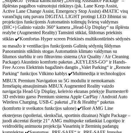
„Stop&Go“ (veikia kamščiuose) „Driving Assistance Package“ –
išplėstas pagalbos vairuotojui rinkinys (įsk. Lane Keep Assist,
Active Lane Change Assist, Emergency Stop Assist) 4MATIC visų
varančiųjų ratų pavara DIGITAL LIGHT protingi LED žibintai su
projekcijos funkcijomis Automatinis tolimųjų šviesų valdymas
(IHC+) Galinio vaizdo 360° kamera „Head-Up Display“ su išplėsta
realybe (Augmented Reality) Tamsinti stiklai, šildomas priekinis
stiklas ✔️Komfortas Hyper screen Priekinės multikontūrinės sėdynės
su masažo ir ventiliacijos funkcijomis Galinių sėdynių šildymas
Panoraminis stiklinis stogas Automatinis klimato valdymas su
šilumos siurbliu ir oro filtravimo sistema (Air Quality / Air Cleaning
Package) Akustinio komforto paketas „KEYLESS-GO“ ir Hands-
Free Access Elektrinis bagažinės dangtis „Valet Parking“ ir „Remote
Parking“ funkcijos Vilkimo kablys ✔️Multimedija ir technologijos
MBUX Premium Navigation su 5G moduliu ir nemokamais
žemėlapių atnaujinimais MBUX Augmented Reality vaizdo
navigacija Head-Up Display, keleivio ekranas priekyje Burmester®
3D erdvinio garso Premium sistema Apple CarPlay / Android Auto
Wireless Charging, USB-C paketai „Fit & Healthy“ paketas
(komforto ir sveikatos funkcijos salone) ✔️Išorė AMG Line
eksterjeras (spoileriai, slenksčiai, sportinis dizainas) Night Package –
juodi akcentai išorėje 21" AMG multispoke ratlankiai Logotipo ir
veidrodėlių animuota projekcija Vasarinių ir žieminių padangų
komplektas ✔️Saugumas „PRE-SAFE“ ir „PRE-SAFE Impulse