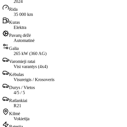
2024
Rida
35 000 km
Kuras
Elektra
Pavarų dėžė
Automatinė
Galia
265 kW (360 AG)
Varomieji ratai
Visi varantys (4х4)
Kėbulas
Visureigis / Krosoveris
Durys / Vietos
4/5 / 5
Ratlankiai
R21
Kilmė
Vokietija
Baterija