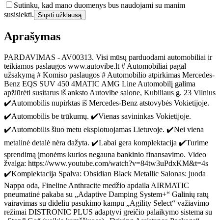
Sutinku, kad mano duomenys bus naudojami su manim
susisiekti.
Siųsti užklausą
Aprašymas
PARDAVIMAS - AV00313. Visi mūsų parduodami automobiliai ir
teikiamos paslaugos www.autovibe.lt # Automobiliai pagal
užsakymą # Komiso paslaugos # Automobilio atpirkimas Mercedes-
Benz EQS SUV 450 4MATIC AMG Line Automobilį galima
apžiūrėti susitarus iš anksto Autovibe salone, Kubiliaus g. 23 Vilnius
✔️Automobilis nupirktas iš Mercedes-Benz atstovybės Vokietijoje.
✔️Automobilis be trūkumų. ✔️Vienas savininkas Vokietijoje.
✔️Automobilis šiuo metu eksplotuojamas Lietuvoje. ✔️Nei viena
metalinė detalė nėra dažyta. ✔️Labai gera komplektacija ✔️Turime
sprendimą įmonėms kurios negauna bankinio finansavimo. Video
žvalga: https://www.youtube.com/watch?v=84tw3uPdxKM&t=4s
✔️Komplektacija Spalva: Obsidian Black Metallic Salonas: juoda
Nappa oda, Fineline Anthracite medžio apdaila AIRMATIC
pneumatinė pakaba su „Adaptive Damping System+“ Galinių ratų
vairavimas su dideliu pasukimo kampu „Agility Select“ važiavimo
režimai DISTRONIC PLUS adaptyvi greičio palaikymo sistema su