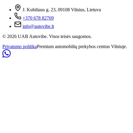
J. Kubiliaus g. 23, 09108 Vilnius, Lietuva
+370 678 82769
info@autovibe.lt
©
2026
UAB Autovibe. Visos teisės saugomos.
Privatumo politika
Premium automobilių prekybos centras Vilniuje.