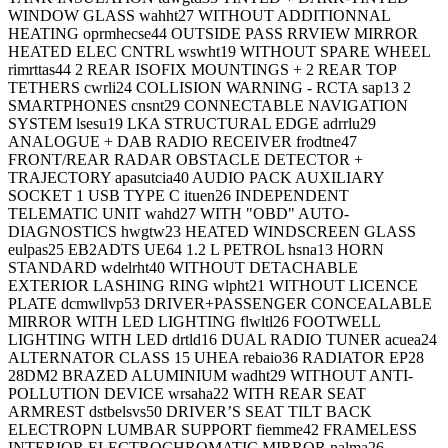
WINDOW GLASS wahht27 WITHOUT ADDITIONNAL
HEATING oprmhecse44 OUTSIDE PASS RRVIEW MIRROR
HEATED ELEC CNTRL wswht19 WITHOUT SPARE WHEEL
rimrttas44 2 REAR ISOFIX MOUNTINGS + 2 REAR TOP
TETHERS cwrli24 COLLISION WARNING - RCTA sap13 2
SMARTPHONES cnsnt29 CONNECTABLE NAVIGATION
SYSTEM lsesu19 LKA STRUCTURAL EDGE adrrlu29
ANALOGUE + DAB RADIO RECEIVER frodtne47
FRONT/REAR RADAR OBSTACLE DETECTOR +
TRAJECTORY apasutcia40 AUDIO PACK AUXILIARY
SOCKET 1 USB TYPE C ituen26 INDEPENDENT
TELEMATIC UNIT wahd27 WITH "OBD" AUTO-
DIAGNOSTICS hwgtw23 HEATED WINDSCREEN GLASS
eulpas25 EB2ADTS UE64 1.2 L PETROL hsna13 HORN
STANDARD wdelrht40 WITHOUT DETACHABLE
EXTERIOR LASHING RING wlpht21 WITHOUT LICENCE
PLATE dcmwllvp53 DRIVER+PASSENGER CONCEALABLE
MIRROR WITH LED LIGHTING flwltl26 FOOTWELL
LIGHTING WITH LED drtld16 DUAL RADIO TUNER acuea24
ALTERNATOR CLASS 15 UHEA rebaio36 RADIATOR EP28
28DM2 BRAZED ALUMINIUM wadht29 WITHOUT ANTI-
POLLUTION DEVICE wrsaha22 WITH REAR SEAT
ARMREST dstbelsvs50 DRIVER’S SEAT TILT BACK
ELECTROPN LUMBAR SUPPORT fiemme42 FRAMELESS
INTERIOR ELECTROCHROMATIC MIRROR nalma26