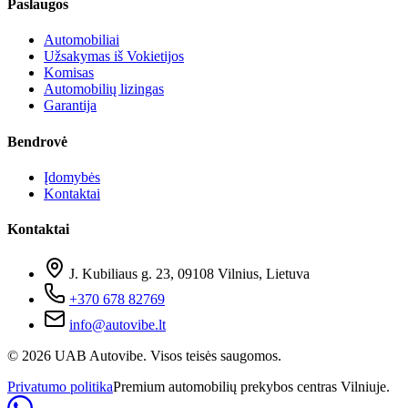
Paslaugos
Automobiliai
Užsakymas iš Vokietijos
Komisas
Automobilių lizingas
Garantija
Bendrovė
Įdomybės
Kontaktai
Kontaktai
J. Kubiliaus g. 23, 09108 Vilnius, Lietuva
+370 678 82769
info@autovibe.lt
©
2026
UAB Autovibe. Visos teisės saugomos.
Privatumo politika
Premium automobilių prekybos centras Vilniuje.