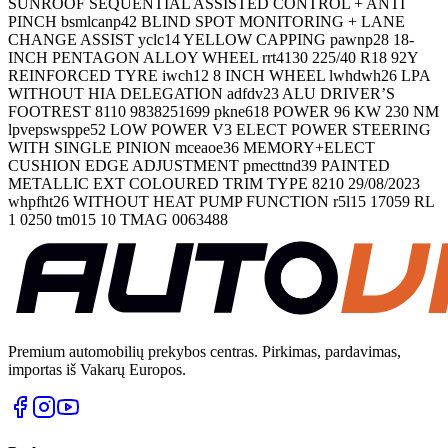
SUNROOF SEQUENTIAL ASSISTED CONTROL + ANTI
PINCH bsmlcanp42 BLIND SPOT MONITORING + LANE
CHANGE ASSIST yclc14 YELLOW CAPPING pawnp28 18-
INCH PENTAGON ALLOY WHEEL rrt4130 225/40 R18 92Y
REINFORCED TYRE iwch12 8 INCH WHEEL lwhdwh26 LPA
WITHOUT HIA DELEGATION adfdv23 ALU DRIVER’S
FOOTREST 8110 9838251699 pkne618 POWER 96 KW 230 NM
lpvepswsppe52 LOW POWER V3 ELECT POWER STEERING
WITH SINGLE PINION mceaoe36 MEMORY+ELECT
CUSHION EDGE ADJUSTMENT pmecttnd39 PAINTED
METALLIC EXT COLOURED TRIM TYPE 8210 29/08/2023
whpfht26 WITHOUT HEAT PUMP FUNCTION r5l15 17059 RL
1 0250 tm015 10 TMAG 0063488
Premium automobilių prekybos centras. Pirkimas, pardavimas,
importas iš Vakarų Europos.