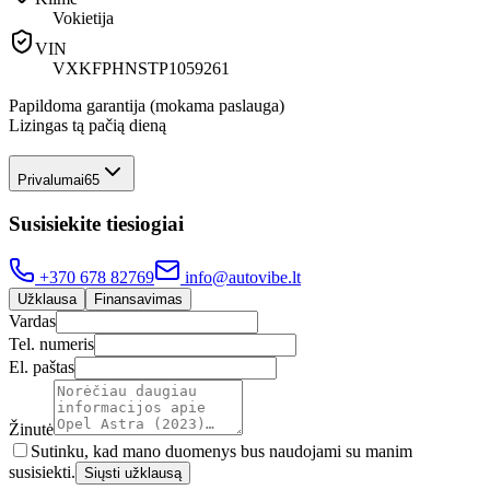
Vokietija
VIN
VXKFPHNSTP1059261
Papildoma garantija (mokama paslauga)
Lizingas tą pačią dieną
Privalumai
65
Susisiekite tiesiogiai
+370 678 82769
info@autovibe.lt
Užklausa
Finansavimas
Vardas
Tel. numeris
El. paštas
Žinutė
Sutinku, kad mano duomenys bus naudojami su manim
susisiekti.
Siųsti užklausą