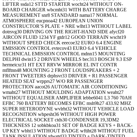
LIFTER ssda12 STTD STARTER wocht24 WITHOUT ON-
BOARD CHARGER wbcmht31 WITH BATTERY CHARGE
MEASUREMENT snr8 STANDARD nama17 NORMAL
ATMOSPHERE eucpnoa42 EUROPEAN UNION
CONSTRUCTOR’S PLATE + NRE wlht13 WITHOUT LABEL
dotrsvg30 DRIVING ON THE RIGHT-HAND SIDE afycf20
AIRCON FLUID 1234 YF gtdr12 GOOD TERRAIN wscht19
WITHOUT SPEED CHECK eeecoe32 EURO 6.4 ENGINE
EMISSION CONTROL evtecov43 EURO 6.4 VEHICLE
TECHNICAL EMISSION CONTROL mdnn15 MOUNTING
DELPHI dwin15 2 DRIVEN WHEELS bec313 BOSCH 9.3 ESP
hermeicxr31 HT EXT RRVW MIRROR EL INT CONTR
mflftnn48 MOUNTING 2 FRONT LOUDSPEAKERS + 2
FRONT TWEETERS drphsvr33 DRIVER + R1 PASSENGER
HEATED SEAT wrpprs27 W/O RR PASSENGER
PROTECTION aacot26 AUTOMATIC AIR CONDITIONING
wmaht27 WITHOUT MOULDING ADAPTATION weaht27
WITHOUT EQUALISER AMPLIFIER lebbe6041 L3 760 70AH
EFBC 760 BATTERY BECOMES EFBC msh9h27 433.92 MHZ
SUPER HETERODYNE wvlrht32 WITHOUT VEHICLE LOAD
RECOGNITION whpesht36 WITHOUT HIGH POWER
ELECTRICAL SOCKET ctds30 CONDENSER 19,3DM2
THICKNESS 12 sobkbkoa31 SET OF BADGE KEYS + BACK-
UP KEY wbht13 WITHOUT BADGE wftiht28 WITHOUT FUEL
TANK INSULATION tdwgtd33 TINTED + DARK-TINTED