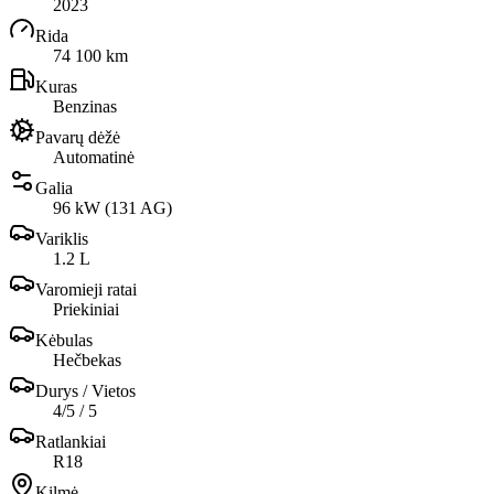
2023
Rida
74 100 km
Kuras
Benzinas
Pavarų dėžė
Automatinė
Galia
96 kW (131 AG)
Variklis
1.2 L
Varomieji ratai
Priekiniai
Kėbulas
Hečbekas
Durys / Vietos
4/5 / 5
Ratlankiai
R18
Kilmė