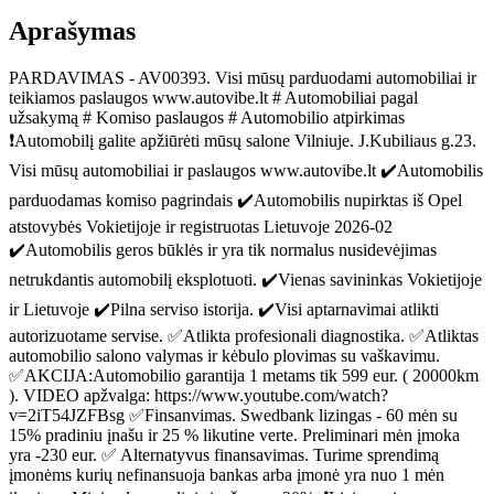
Aprašymas
PARDAVIMAS - AV00393. Visi mūsų parduodami automobiliai ir
teikiamos paslaugos www.autovibe.lt # Automobiliai pagal
užsakymą # Komiso paslaugos # Automobilio atpirkimas
❗Automobilį galite apžiūrėti mūsų salone Vilniuje. J.Kubiliaus g.23.
Visi mūsų automobiliai ir paslaugos www.autovibe.lt ✔️Automobilis
parduodamas komiso pagrindais ✔️Automobilis nupirktas iš Opel
atstovybės Vokietijoje ir registruotas Lietuvoje 2026-02
✔️Automobilis geros būklės ir yra tik normalus nusidevėjimas
netrukdantis automobilį eksplotuoti. ✔️Vienas savininkas Vokietijoje
ir Lietuvoje ✔️Pilna serviso istorija. ✔️Visi aptarnavimai atlikti
autorizuotame servise. ✅Atlikta profesionali diagnostika. ✅Atliktas
automobilio salono valymas ir kėbulo plovimas su vaškavimu.
✅AKCIJA:Automobilio garantija 1 metams tik 599 eur. ( 20000km
). VIDEO apžvalga: https://www.youtube.com/watch?
v=2iT54JZFBsg ✅Finsanvimas. Swedbank lizingas - 60 mėn su
15% pradiniu įnašu ir 25 % likutine verte. Preliminari mėn įmoka
yra -230 eur. ✅ Alternatyvus finansavimas. Turime sprendimą
įmonėms kurių nefinansuoja bankas arba įmonė yra nuo 1 mėn