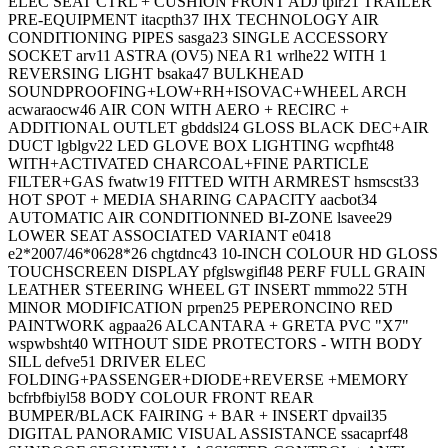
ELEC SEAT CTRL + CUSHION FRONT ADJ tpir21 TRAILER
PRE-EQUIPMENT itacpth37 IHX TECHNOLOGY AIR
CONDITIONING PIPES sasga23 SINGLE ACCESSORY
SOCKET arv11 ASTRA (OV5) NEA R1 wrlhe22 WITH 1
REVERSING LIGHT bsaka47 BULKHEAD
SOUNDPROOFING+LOW+RH+ISOVAC+WHEEL ARCH
acwaraocw46 AIR CON WITH AERO + RECIRC +
ADDITIONAL OUTLET gbddsl24 GLOSS BLACK DEC+AIR
DUCT lgblgv22 LED GLOVE BOX LIGHTING wcpfht48
WITH+ACTIVATED CHARCOAL+FINE PARTICLE
FILTER+GAS fwatw19 FITTED WITH ARMREST hsmscst33
HOT SPOT + MEDIA SHARING CAPACITY aacbot34
AUTOMATIC AIR CONDITIONNED BI-ZONE lsavee29
LOWER SEAT ASSOCIATED VARIANT e0418
e2*2007/46*0628*26 chgtdnc43 10-INCH COLOUR HD GLOSS
TOUCHSCREEN DISPLAY pfglswgifl48 PERF FULL GRAIN
LEATHER STEERING WHEEL GT INSERT mmmo22 5TH
MINOR MODIFICATION prpen25 PEPERONCINO RED
PAINTWORK agpaa26 ALCANTARA + GRETA PVC "X7"
wspwbsht40 WITHOUT SIDE PROTECTORS - WITH BODY
SILL defve51 DRIVER ELEC
FOLDING+PASSENGER+DIODE+REVERSE +MEMORY
bcfrbfbiyl58 BODY COLOUR FRONT REAR
BUMPER/BLACK FAIRING + BAR + INSERT dpvail35
DIGITAL PANORAMIC VISUAL ASSISTANCE ssacaprf48