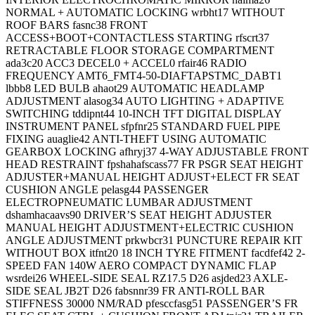
NORMAL + AUTOMATIC LOCKING wrbht17 WITHOUT
ROOF BARS fasnc38 FRONT
ACCESS+BOOT+CONTACTLESS STARTING rfscrt37
RETRACTABLE FLOOR STORAGE COMPARTMENT
ada3c20 ACC3 DECEL0 + ACCEL0 rfair46 RADIO
FREQUENCY AMT6_FMT4-50-DIAFTAPSTMC_DABT1
lbbb8 LED BULB ahaot29 AUTOMATIC HEADLAMP
ADJUSTMENT alasog34 AUTO LIGHTING + ADAPTIVE
SWITCHING tddipnt44 10-INCH TFT DIGITAL DISPLAY
INSTRUMENT PANEL sfpfnr25 STANDARD FUEL PIPE
FIXING auaglie42 ANTI-THEFT USING AUTOMATIC
GEARBOX LOCKING afhryj37 4-WAY ADJUSTABLE FRONT
HEAD RESTRAINT fpshahafscass77 FR PSGR SEAT HEIGHT
ADJUSTER+MANUAL HEIGHT ADJUST+ELECT FR SEAT
CUSHION ANGLE pelasg44 PASSENGER
ELECTROPNEUMATIC LUMBAR ADJUSTMENT
dshamhacaavs90 DRIVER’S SEAT HEIGHT ADJUSTER
MANUAL HEIGHT ADJUSTMENT+ELECTRIC CUSHION
ANGLE ADJUSTMENT prkwbcr31 PUNCTURE REPAIR KIT
WITHOUT BOX itfnt20 18 INCH TYRE FITMENT facdfef42 2-
SPEED FAN 140W AERO COMPACT DYNAMIC FLAP
wsrdei26 WHEEL-SIDE SEAL RZ17.5 D26 asjded23 AXLE-
SIDE SEAL JB2T D26 fabsnnr39 FR ANTI-ROLL BAR
STIFFNESS 30000 NM/RAD pfesccfasg51 PASSENGER’S FR