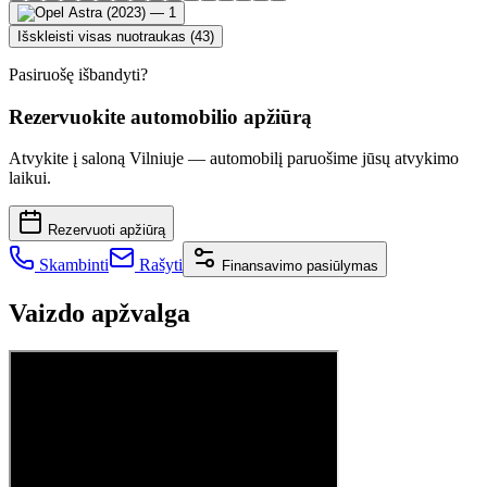
Išskleisti visas nuotraukas (43)
Pasiruošę išbandyti?
Rezervuokite automobilio apžiūrą
Atvykite į saloną Vilniuje — automobilį paruošime jūsų atvykimo
laikui.
Rezervuoti apžiūrą
Skambinti
Rašyti
Finansavimo pasiūlymas
Vaizdo apžvalga