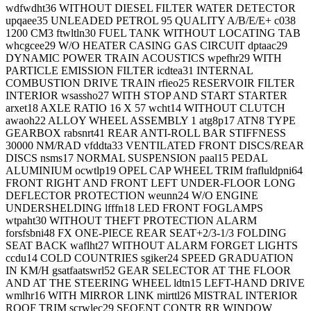
wdfwdht36 WITHOUT DIESEL FILTER WATER DETECTOR
upqaee35 UNLEADED PETROL 95 QUALITY A/B/E/E+ c038
1200 CM3 ftwltln30 FUEL TANK WITHOUT LOCATING TAB
whcgcee29 W/O HEATER CASING GAS CIRCUIT dptaac29
DYNAMIC POWER TRAIN ACOUSTICS wpefhr29 WITH
PARTICLE EMISSION FILTER icdtea31 INTERNAL
COMBUSTION DRIVE TRAIN rfieo25 RESERVOIR FILTER
INTERIOR wsassho27 WITH STOP AND START STARTER
arxet18 AXLE RATIO 16 X 57 wcht14 WITHOUT CLUTCH
awaoh22 ALLOY WHEEL ASSEMBLY 1 atg8p17 ATN8 TYPE
GEARBOX rabsnrt41 REAR ANTI-ROLL BAR STIFFNESS
30000 NM/RAD vfddta33 VENTILATED FRONT DISCS/REAR
DISCS nsms17 NORMAL SUSPENSION paal15 PEDAL
ALUMINIUM ocwtlp19 OPEL CAP WHEEL TRIM frafluldpni64
FRONT RIGHT AND FRONT LEFT UNDER-FLOOR LONG
DEFLECTOR PROTECTION weunn24 W/O ENGINE
UNDERSHELDING lfffn18 LED FRONT FOGLAMPS
wtpaht30 WITHOUT THEFT PROTECTION ALARM
forsfsbni48 FX ONE-PIECE REAR SEAT+2/3-1/3 FOLDING
SEAT BACK waflht27 WITHOUT ALARM FORGET LIGHTS
ccdu14 COLD COUNTRIES sgiker24 SPEED GRADUATION
IN KM/H gsatfaatswrl52 GEAR SELECTOR AT THE FLOOR
AND AT THE STEERING WHEEL ldtn15 LEFT-HAND DRIVE
wmlhr16 WITH MIRROR LINK mirttl26 MISTRAL INTERIOR
ROOF TRIM scrwlec29 SEQENT CONTR RR WINDOW