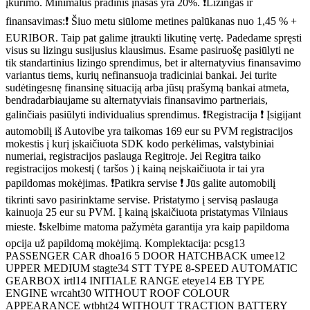
įkurimo. Minimalus pradinis įnašas yra 20%. ❗Lizingas ir
finansavimas:❗ Šiuo metu siūlome metines palūkanas nuo 1,45 % +
EURIBOR. Taip pat galime įtraukti likutinę vertę. Padedame spręsti
visus su lizingu susijusius klausimus. Esame pasiruošę pasiūlyti ne
tik standartinius lizingo sprendimus, bet ir alternatyvius finansavimo
variantus tiems, kurių nefinansuoja tradiciniai bankai. Jei turite
sudėtingesnę finansinę situaciją arba jūsų prašymą bankai atmeta,
bendradarbiaujame su alternatyviais finansavimo partneriais,
galinčiais pasiūlyti individualius sprendimus. ❗Registracija ❗ Įsigijant
automobilį iš Autovibe yra taikomas 169 eur su PVM registracijos
mokestis į kurį įskaičiuota SDK kodo perkėlimas, valstybiniai
numeriai, registracijos paslauga Regitroje. Jei Regitra taiko
registracijos mokestį ( taršos ) į kainą neįskaičiuota ir tai yra
papildomas mokėjimas. ❗Patikra servise ❗ Jūs galite automobilį
tikrinti savo pasirinktame servise. Pristatymo į servisą paslauga
kainuoja 25 eur su PVM. Į kainą įskaičiuota pristatymas Vilniaus
mieste. ❗skelbime matoma pažymėta garantija yra kaip papildoma
opcija už papildomą mokėjimą. Komplektacija: pcsg13
PASSENGER CAR dhoa16 5 DOOR HATCHBACK umee12
UPPER MEDIUM stagte34 STT TYPE 8-SPEED AUTOMATIC
GEARBOX irtl14 INITIALE RANGE eteye14 EB TYPE
ENGINE wrcaht30 WITHOUT ROOF COLOUR
APPEARANCE wtbht24 WITHOUT TRACTION BATTERY