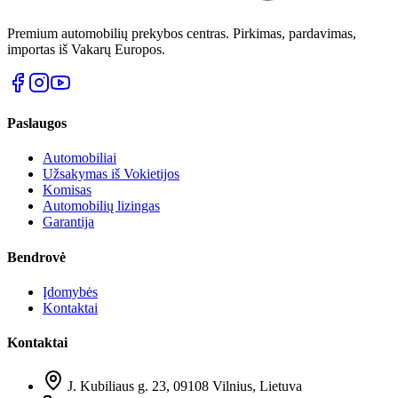
Premium automobilių prekybos centras. Pirkimas, pardavimas,
importas iš Vakarų Europos.
Paslaugos
Automobiliai
Užsakymas iš Vokietijos
Komisas
Automobilių lizingas
Garantija
Bendrovė
Įdomybės
Kontaktai
Kontaktai
J. Kubiliaus g. 23, 09108 Vilnius, Lietuva