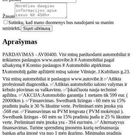
Žinutė
Sutinku, kad mano duomenys bus naudojami su manim
susisiekti.
Siųsti užklausą
Aprašymas
PARDAVIMAS - AV00400. Visi mūsų parduodami automobiliai ir
teikiamos paslaugos www.autovibe.lt # Automobiliai pagal
užsakymą # Komiso paslaugos # Automobilio atpirkimas
❗Automobilį galite apžiūrėti mūsų salone Vilniuje. J.Kubiliaus g.23.
Visi mūsų automobiliai ir paslaugos www.autovibe.lt ✅Atlikta
profesionali diagnostika. ✅Atliktas automobilio salono valymas ir
kėbulo plovimas su vaškavimu. ✅Įskaičiuota nauja techninė
apžiūra. ✅AKCIJA:Automobilio garantija 1 metams tik 599 eur. (
20000km ). ✅Finsanvimas. Swedbank lizingas - 60 mėn su 15%
pradiniu įnašu ir 30 % likutine verte. Preliminari mėn įmoka yra
-568 eur. ✅Finansavimas su PVM lengvata ( PVM mokėtojui ).
Swedbank lizingas - 60 mėn su 15% pradiniu įnašu ir 25 % likutine
verte. Preliminari mėn įmoka yra - 394 eur/mėn. ✅ Alternatyvus
finansavimas. Turime sprendimą įmonėms kurių nefinansuoja
bankas arba įmonė yra nuo 1 mėn įkurimo. Minimalus pradinis