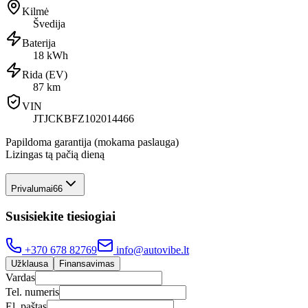
Kilmė
Švedija
Baterija
18 kWh
Rida (EV)
87 km
VIN
JTJCKBFZ102014466
Papildoma garantija (mokama paslauga)
Lizingas tą pačią dieną
Privalumai
66
Susisiekite tiesiogiai
+370 678 82769
info@autovibe.lt
Užklausa
Finansavimas
Vardas
Tel. numeris
El. paštas