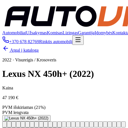
Automobiliai
Užsakymas
Komisas
Lizingas
Garantija
Įdomybės
Kontakt
+370 678 82769
Rinktis automobilį
Atgal į katalogą
2022
·
Visureigis / Krosoveris
Lexus NX 450h+ (2022)
Kaina
47 190 €
PVM išskiriamas (21%)
PVM lengvata