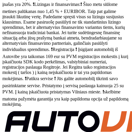
įnašas yra 20%. ❗Lizingas ir finansavimas:❗ Šiuo metu siūlome
metines palūkanas nuo 1,45 % + EURIBOR. Taip pat galime
įtraukti likutinę vertę. Padedame spręsti visus su lizingu susijusius
klausimus. Esame pasiruošę pasiūlyti ne tik standartinius lizingo
sprendimus, bet ir alternatyvius finansavimo variantus tiems, kurių
nefinansuoja tradiciniai bankai. Jei turite sudėtingesnę finansinę
situaciją arba jūsų prašymą bankai atmeta, bendradarbiaujame su
alternatyviais finansavimo partneriais, galinčiais pasiūlyti
individualius sprendimus. ❗Registracija ❗ Įsigijant automobilį iš
Autovibe yra taikomas 169 eur su PVM registracijos mokestis į kurį
įskaičiuota SDK kodo perkėlimas, valstybiniai numeriai,
registracijos paslauga Regitroje. Jei Regitra taiko registracijos
mokestį ( taršos ) į kainą neįskaičiuota ir tai yra papildomas
mokėjimas. ❗Patikra servise ❗ Jūs galite automobilį tikrinti savo
pasirinktame servise. Pristatymo į servisą paslauga kainuoja 25 su
PVM. Į kainą įskaičiuota pristatymas Vilniaus mieste. ❗skelbime
matoma pažymėta garantija yra kaip papildoma opcija už papildomą
mokėjimą.