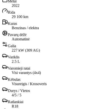
Metai
2022
Rida
29 100 km
Kuras
Benzinas / elektra
Pavarų dėžė
Automatinė
Galia
227 kW (309 AG)
Variklis
2.5 L
Varomieji ratai
Visi varantys (4х4)
Kėbulas
Visureigis / Krosoveris
Durys / Vietos
4/5 / 5
Ratlankiai
R18